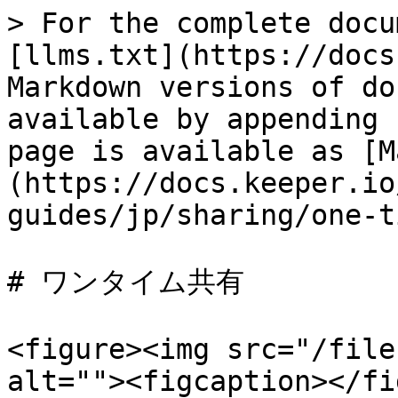
> For the complete docu
[llms.txt](https://docs
Markdown versions of do
available by appending 
page is available as [M
(https://docs.keeper.io
guides/jp/sharing/one-t
# ワンタイム共有

<figure><img src="/file
alt=""><figcaption></fi