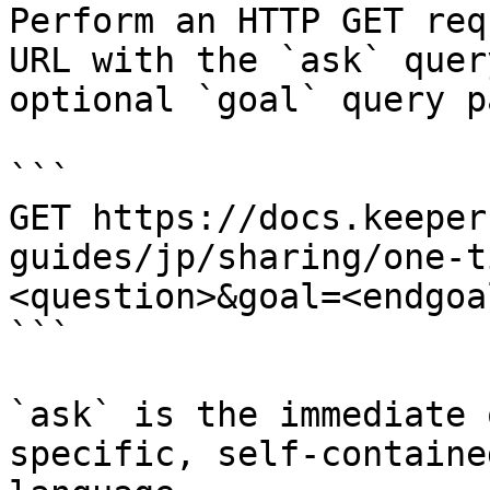
Perform an HTTP GET req
URL with the `ask` quer
optional `goal` query p
```

GET https://docs.keeper
guides/jp/sharing/one-t
<question>&goal=<endgoal
```

`ask` is the immediate 
specific, self-containe