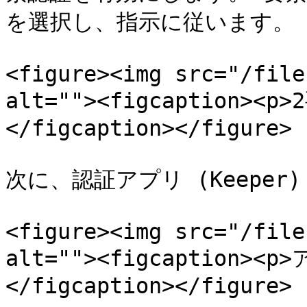
を選択し、指示に従います。

<figure><img src="/file
alt=""><figcaption>
</figcaption></figure>

次に、認証アプリ (Keepe
<figure><img src="/file
alt=""><figcaption>
</figcaption></figure>
