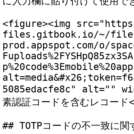
に入力欄に貼り付けて使用でき
<figure><img src="https
files.gitbook.io/~/file
prod.appspot.com/o/spac
Fuploads%2FYSHpQ85zx3SA
p%20code%3Emobile%20app
alt=media&#x26;token=f6
5085edacfe8c" alt="" w
素認証コードを含むレコード</p></
## TOTPコードの不一致に