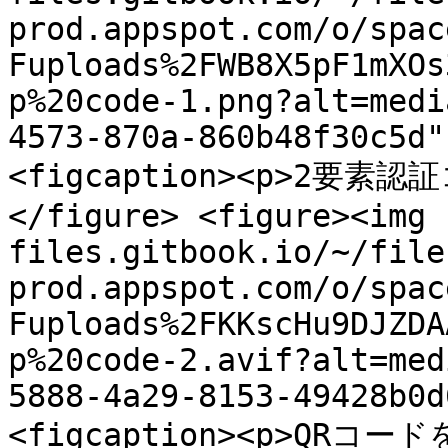
prod.appspot.com/o/spac
Fuploads%2FWB8X5pF1mXOs
p%20code-1.png?alt=medi
4573-870a-860b48f30c5d"
<figcaption><p>2要素認
</figure> <figure><img 
files.gitbook.io/~/file
prod.appspot.com/o/spac
Fuploads%2FKKscHu9DJZDA
p%20code-2.avif?alt=med
5888-4a29-8153-49428b0d
<figcaption><p>QRコード