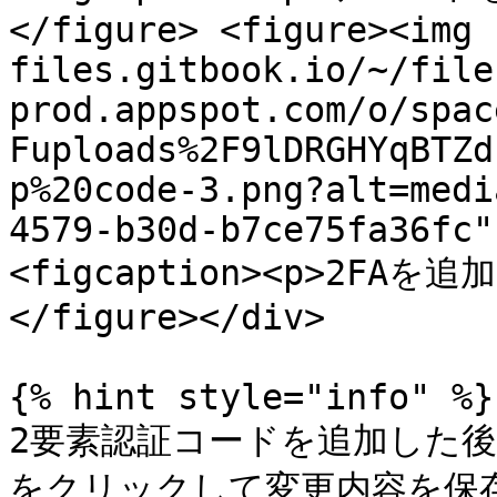
</figure> <figure><img 
files.gitbook.io/~/file
prod.appspot.com/o/spac
Fuploads%2F9lDRGHYqBTZd
p%20code-3.png?alt=medi
4579-b30d-b7ce75fa36fc"
<figcaption><p>2FAを追加
</figure></div>

{% hint style="info" %}

2要素認証コードを追加した後は
をクリックして変更内容を保存