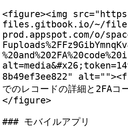
<figure><img src="https
files.gitbook.io/~/file
prod.appspot.com/o/spac
Fuploads%2FFz9GibYmnqKv
%20and%202FA%20code%20i
alt=media&#x26;token=14
8b49ef3ee822" alt=""
でのレコードの詳細と2FAコード</
</figure>

### モバイルアプリ
