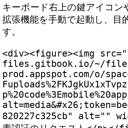
キーボード右上の鍵アイコンや 
拡張機能を手動で起動し、目
す。

<div><figure><img src="
files.gitbook.io/~/file
prod.appspot.com/o/spac
Fuploads%2FKJgkUx1xTvpz
p%20code%3Emobile%20app
alt=media&#x26;token=be
820227c325cb" alt="" w