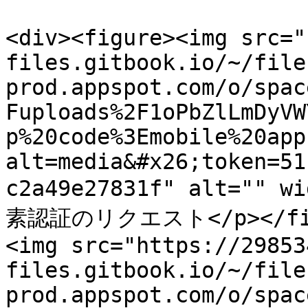
<div><figure><img src="
files.gitbook.io/~/file
prod.appspot.com/o/spac
Fuploads%2F1oPbZlLmDyVW
p%20code%3Emobile%20app
alt=media&#x26;token=51
c2a49e27831f" alt="" w
素認証のリクエスト</p></figca
<img src="https://29853
files.gitbook.io/~/file
prod.appspot.com/o/spac