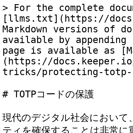
> For the complete docu
[llms.txt](https://docs
Markdown versions of do
available by appending 
page is available as [M
(https://docs.keeper.io
tricks/protecting-totp-
# TOTPコードの保護

現代のデジタル社会において
ティを確保することは非常に重