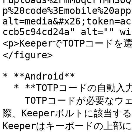
Fuploads%2FmMOqcrYMHS0Q
p%20code%3Emobile%20app
alt=media&#x26;token=ac
ccb5c94cd24a" alt="" wi
<p>KeeperでTOTPコードを選択
</figure>

* **Android**

  * **TOTPコードの自動入力**\

    TOTPコードが必要なウェブサイトやアプリにログインする
際、Keeperボルトに該当
Keeperはキーボードの上部