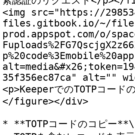
素認証のリクエスト</p></figca
<img src="https://29853
files.gitbook.io/~/file
prod.appspot.com/o/spac
Fuploads%2FG7QscjgX2z66
p%20code%3Emobile%20app
alt=media&#x26;token=19
35f356ec87ca" alt="" wi
<p>KeeperでのTOTPコードの
</figure></div>

* **TOTPコードのコピー**\
