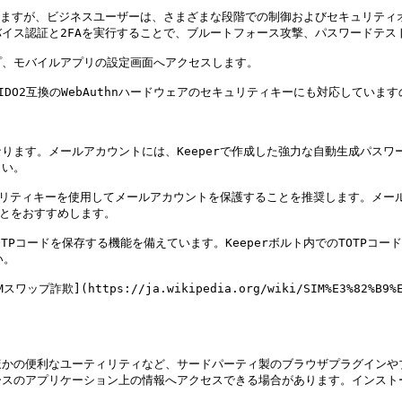
ますが、ビジネスユーザーは、さまざまな段階での制御およびセキュリティオ
イス認証と2FAを実行することで、ブルートフォース攻撃、パスワードテス
ップ、モバイルアプリの設定画面へアクセスします。

ーなど、FIDO2互換のWebAuthnハードウェアのセキュリティキーにも対応して
ります。メールアカウントには、Keeperで作成した強力な自動生成パス
い。

ェアセキュリティキーを使用してメールアカウントを保護することを推奨します。
ことをおすすめします。

コードを保存する機能を備えています。Keeperボルト内でのTOTPコードの保護
。

https://ja.wikipedia.org/wiki/SIM%E3%82%B9%E3%83
ほかの便利なユーティリティなど、サードパーティ製のブラウザプラグインや
ースのアプリケーション上の情報へアクセスできる場合があります。インスト