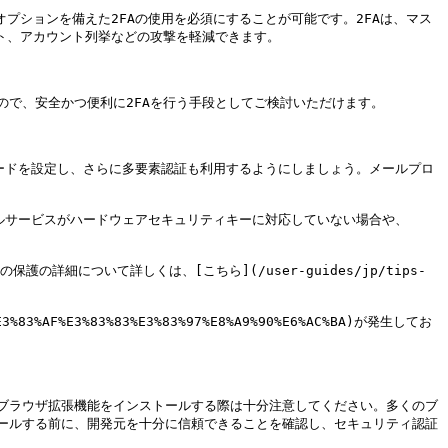
プションを備えた2FAの使用を必須にすることが可能です。2FAは、マス
ト、アカウント列挙などの攻撃を軽減できます。

いますので、安全かつ便利に2FAを行う手段としてご検討いただけます。

ワードを設定し、さらに多要素認証も利用するようにしましょう。メールプロ
メールサービスがハードウェアセキュリティキーに対応していない場合や、
の詳細について詳しくは、[こちら](/user-guides/jp/tips-
%AF%E3%83%83%E3%83%97%E8%A9%90%E6%AC%BA)が発生してお
ブラウザ拡張機能をインストールする際は十分注意してください。多くのブ
ールする前に、開発元を十分に信頼できることを確認し、セキュリティ認証