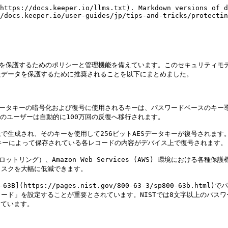
https://docs.keeper.io/llms.txt). Markdown versions of d
/docs.keeper.io/user-guides/jp/tips-and-tricks/protectin
ータを保護するためのポリシーと管理機能を備えています。このセキュリティモ
データを保護するために推奨されることを以下にまとめました。

データキーの暗号化および復号に使用されるキーは、パスワードベースのキー導出
のユーザーは自動的に100万回の反復へ移行されます。

で生成され、そのキーを使用して256ビットAESデータキーが復号されま
ドキーによって保存されている各レコードの内容がデバイス上で復号されます。

ットリング）、Amazon Web Services (AWS) 環境における
スクを大幅に低減できます。

00-63B](https://pages.nist.gov/800-63-3/sp800-
ード」を設定することが重要とされています。NISTでは8文字以上のパス
ています。
