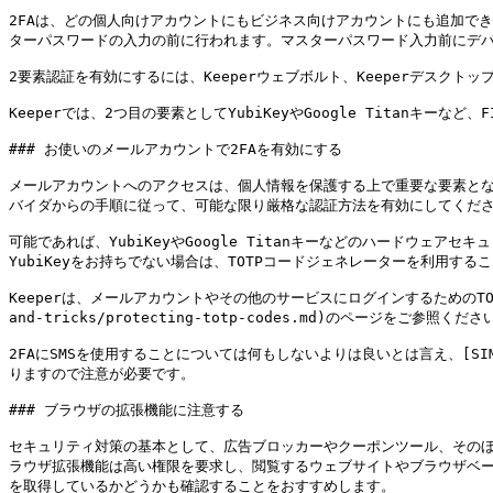
2FAは、どの個人向けアカウントにもビジネス向けアカウントにも追加でき
ターパスワードの入力の前に行われます。マスターパスワード入力前にデバ
2要素認証を有効にするには、Keeperウェブボルト、Keeperデスクト
Keeperでは、2つ目の要素としてYubiKeyやGoogle Titanキ
### お使いのメールアカウントで2FAを有効にする

メールアカウントへのアクセスは、個人情報を保護する上で重要な要素とな
バイダからの手順に従って、可能な限り厳格な認証方法を有効にしてくださ
可能であれば、YubiKeyやGoogle Titanキーなどのハードウ
YubiKeyをお持ちでない場合は、TOTPコードジェネレーターを利用する
Keeperは、メールアカウントやその他のサービスにログインするためのTOTP
and-tricks/protecting-totp-codes.md)のページをご参照ください
2FAにSMSを使用することについては何もしないよりは良いとは言え、[SIMスワップ詐欺](
りますので注意が必要です。

### ブラウザの拡張機能に注意する

セキュリティ対策の基本として、広告ブロッカーやクーポンツール、その
ラウザ拡張機能は高い権限を要求し、閲覧するウェブサイトやブラウザベ
を取得しているかどうかも確認することをおすすめします。
