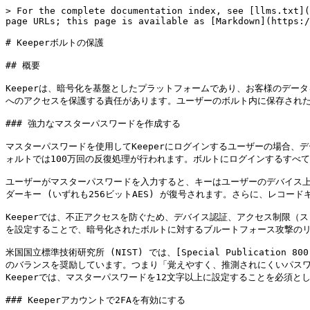
> For the complete documentation index, see [llms.txt](
page URLs; this page is available as [Markdown](https:/
# Keeperボルトの保護

## 概要

Keeperは、暗号化を基盤としたプラットフォームであり、お客様のデ
へのアクセスを保護する責任があります。ユーザーのボルト内に保存された
### 強力なマスターパスワードを作成する

マスターパスワードを使用してKeeperにログインするユーザーの場合、
ォルトでは100万回の反復処理が行われます。ボルトにログインするすべて
ユーザーがマスターパスワードを入力すると、キーはユーザーのデバイス上
ダーキー (いずれも256ビットAES) が復号されます。さらに、レコー
Keeperでは、不正アクセスを防ぐため、デバイス認証、アクセス制限（スロ
を設定することで、暗号化されたボルトに対するブルートフォース攻撃のリ
米国国立標準技術研究所 (NIST) では、[Special Publication 8
のバランスを奨励しています。つまり「覚えやすく、推測されにくいパスワ
Keeperでは、マスターパスワードを12文字以上に設定することを必須とし
### Keeperアカウントで2FAを有効にする
