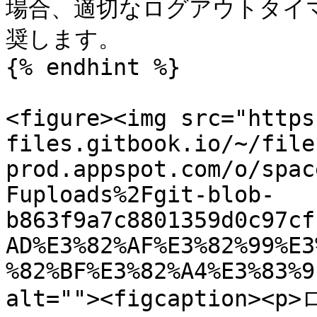
場合、適切なログアウトタイ
奨します。

{% endhint %}

<figure><img src="https
files.gitbook.io/~/file
prod.appspot.com/o/spac
Fuploads%2Fgit-blob-
b863f9a7c8801359d0c97cf
AD%E3%82%AF%E3%82%99%E3
%82%BF%E3%82%A4%E3%83%9
alt=""><figcaptio