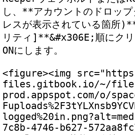
し、**アカウントのドロップ
レスが表示されている箇所)** >
リティ]**&#x306E;順に
ONにします。

<figure><img src="https
files.gitbook.io/~/file
prod.appspot.com/o/spac
Fuploads%2F3tYLXnsb9YCV
logged%20in.png?alt=med
7c8b-4746-b627-572aa8fc