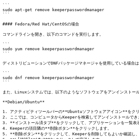
```

sudo apt-get remove keeperpasswordmanager

```

#### Fedora/Red Hat/CentOSの場合

コマンドラインを開き、以下のコマンドを実行します。

```

sudo yum remove keeperpasswordmanager

```

ディストリビューションでDNFパッケージマネージャを使用している場合は
```

sudo dnf remove keeperpasswordmanager

```

また、Linuxシステムでは、以下のようなソフトウェアをアンインストー
**Debian/Ubuntu**

1. アクティビティツールバーの**Ubuntuソフトウェアアイコン**をク
2. ここでは、コンピュータからKeeperを検索してアンインストールでき
3. **インストール済タブ**をクリックして、アプリケーションを一覧表示
4. Keeperの項目隣の**削除ボタン**をクリックします。

5. **削除ボタン**をクリックして、Keeperを削除してもよいか確認し