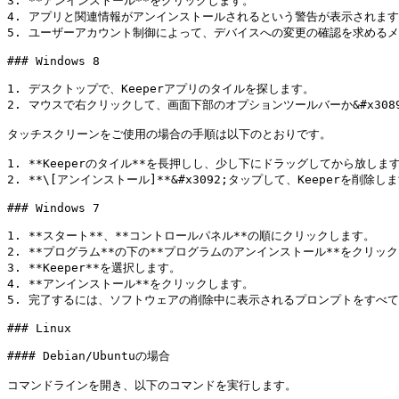
3. **アンインストール**をクリックします。

4. アプリと関連情報がアンインストールされるという警告が表示されます
5. ユーザーアカウント制御によって、デバイスへの変更の確認を求めるメッセ
### Windows 8

1. デスクトップで、Keeperアプリのタイルを探します。

2. マウスで右クリックして、画面下部のオプションツールバーか&#x3089;*
タッチスクリーンをご使用の場合の手順は以下のとおりです。

1. **Keeperのタイル**を長押しし、少し下にドラッグしてから放し
2. **\[アンインストール]**&#x3092;タップして、Keeperを削除しま
### Windows 7

1. **スタート**、**コントロールパネル**の順にクリックします。

2. **プログラム**の下の**プログラムのアンインストール**をクリック
3. **Keeper**を選択します。

4. **アンインストール**をクリックします。

5. 完了するには、ソフトウェアの削除中に表示されるプロンプトをすべて
### Linux

#### Debian/Ubuntuの場合

コマンドラインを開き、以下のコマンドを実行します。
