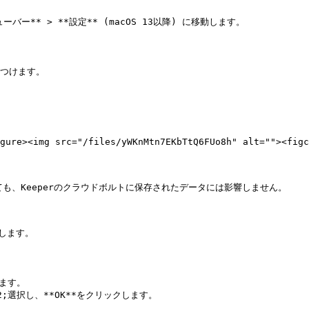
ューバー** > **設定** (macOS 13以降) に移動します。

つけます。

<figure><img src="/files/yWKnMtn7EKbTtQ6FUo8h" alt=""
ルしても、Keeperのクラウドボルトに保存されたデータには影響しません。

します。

ます。

2;選択し、**OK**をクリックします。
