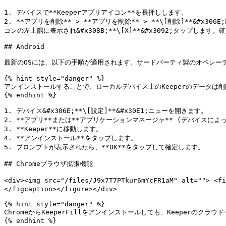
1. デバイスで**Keeperアプリアイコン**を長押しします。

2. **アプリを削除** > **アプリを削除** > **\[削除]**&#
コンの左上隅に表示され&#x308B;**\[X]**&#x3092;タップします。確
## Android

最新のOSには、以下の手順が適用されます。サードパーティ製のオペレー
{% hint style="danger" %}

アンインストールすることで、ローカルデバイス上のKeeperのデータは削
{% endhint %}

1. デバイス&#x306E;**\[設定]**&#x30E1;ニューを開きます。

2. **アプリ**または**アプリケーションマネージャ** (デバイスによ
3. **Keeper**に移動します。

4. **アンインストール**をタップします。

5. プロンプトが表示されたら、**OK**をタップして確定します。

## Chromeブラウザ拡張機能

<div><img src="/files/J9x7T7PTkur6mYcFR1aM" alt="">
</figcaption></figure></div>

{% hint style="danger" %}

ChromeからKeeperFillをアンインストールしても、Keeperのク
{% endhint %}
