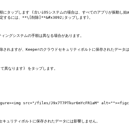
x306E;順にタップします (古いiOSシステムの場合は、すべてのアプリが振動
定するには、**\[削除]**&#x3092;タップします)。

ティングシステムの手順は異なる場合があります。

除されますが、Keeperのクラウドセキュリティボルトに保存されたデータは
って異なります) をタップします。

 <figure><img src="/files/J9x7T7PTkur6mYcFR1aM" alt=
ラウドセキュリティボルトに保存されたデータには影響しません。
