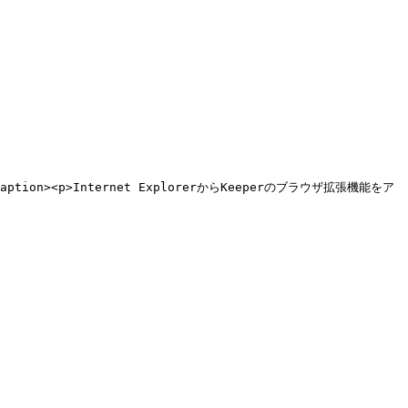
><figcaption><p>Internet ExplorerからKeeperのブラウザ拡張機能をア