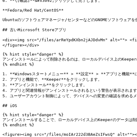
6. **\[確認]**&#x3092;クリックして完了します。

**Fedora/Red Hat/CentOS**

Ubuntuのソフトウェアマネージャ/センターなどのGNOMEソフトウェアを
## 古いMicrosoft Storeアプリ

<div><img src="/files/arReYpdKXbn2jAJDdvMn" alt=""> <
</figure></div>

{% hint style="danger" %}

アンインストールによって削除されるのは、ローカルデバイス上のKeeper
{% endhint %}

1. **Windowsスタートメニュー** > **設定** > **アプリと機能*
2. アプリと機能で、**Keeper**をクリックします。

3. **アンインストール**をクリックします。

4. アプリと関連情報がアンインストールされるという警告が表示されます
5. ユーザーアカウント制御によって、デバイスへの変更の確認を求めるメッセ
## iOS

{% hint style="danger" %}

アンインストールすることで、ローカルデバイス上のKeeperのデータは削
{% endhint %}

<figure><img src="/files/moIAr222d3BAeZsIFwsQ" alt="