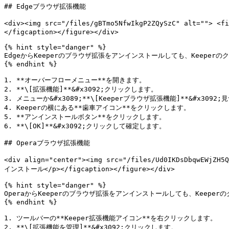
## Edgeブラウザ拡張機能

<div><img src="/files/gBTmo5NfwIkgP2ZQySzC" alt="">
</figcaption></figure></div>

{% hint style="danger" %}

EdgeからKeeperのブラウザ拡張をアンインストールしても、Keeper
{% endhint %}

1. **オーバーフローメニュー**を開きます。

2. **\[拡張機能]**&#x3092;クリックします。

3. メニューか&#x3089;**\[Keeperブラウザ拡張機能]**&#x3092;
4. Keeperの横にある**歯車アイコン**をクリックします。

5. **アンインストールボタン**をクリックします。

6. **\[OK]**&#x3092;クリックして確定します。

## Operaブラウザ拡張機能

<div align="center"><img src="/files/Ud0IKDsDbqwEWjZ
インストール</p></figcaption></figure></div>

{% hint style="danger" %}

OperaからKeeperのブラウザ拡張をアンインストールしても、Keepe
{% endhint %}

1. ツールバーの**Keeper拡張機能アイコン**を右クリックします。

2. **\[拡張機能を管理]**&#x3092;クリックします。
