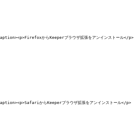
""><figcaption><p>FirefoxからKeeperブラウザ拡張をアンインストール</p>
""><figcaption><p>SafariからKeeperブラウザ拡張をアンインストール</p>