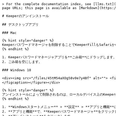
> For the complete documentation index, see [llms.txt](
page URLs; this page is available as [Markdown](https:/
# Keeperのアンインストール

## デスクトップアプリ

### Mac

{% hint style="danger" %}

Keeperパスワードマネージャを削除することでKeeperFillもSaf
{% endhint %}

1. Keeperパスワードマネージャアプリを**ごみ箱**にドラッグします。
2. ごみ箱を空にします。

### Windows 10

<div><img src="/files/45tM54aXOg58v0e7y4Bf" alt=""
</figcaption></figure></div>

{% hint style="danger" %}

アンインストールによって削除されるのは、ローカルデバイス上のKeeper
{% endhint %}

1. **Windowsスタートメニュー** > **設定** > **アプリと機能*
2. **アプリと機能**で、**Keeperパスワードマネージャ**をクリック