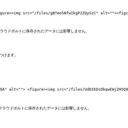
 <figure><img src="/files/gBTmo5NfwIkgP2ZQySzC" alt="
のクラウドボルトに保存されたデータには影響しません。

見つけます。

H5Q9A" alt=""> <figure><img src="/files/Ud0IKDsDbqwEWj
rのクラウドボルトに保存されたデータには影響しません。
