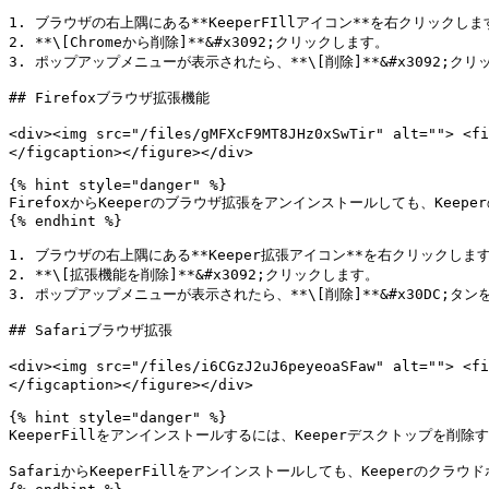
1. ブラウザの右上隅にある**KeeperFIllアイコン**を右クリックします
2. **\[Chromeから削除]**&#x3092;クリックします。

3. ポップアップメニューが表示されたら、**\[削除]**&#x3092;クリ
## Firefoxブラウザ拡張機能

<div><img src="/files/gMFXcF9MT8JHz0xSwTir" alt="">
</figcaption></figure></div>

{% hint style="danger" %}

FirefoxからKeeperのブラウザ拡張をアンインストールしても、Kee
{% endhint %}

1. ブラウザの右上隅にある**Keeper拡張アイコン**を右クリックします
2. **\[拡張機能を削除]**&#x3092;クリックします。

3. ポップアップメニューが表示されたら、**\[削除]**&#x30DC;タン
## Safariブラウザ拡張

<div><img src="/files/i6CGzJ2uJ6peyeoaSFaw" alt="">
</figcaption></figure></div>

{% hint style="danger" %}

KeeperFillをアンインストールするには、Keeperデスクトップを削除
SafariからKeeperFillをアンインストールしても、Keeperのク