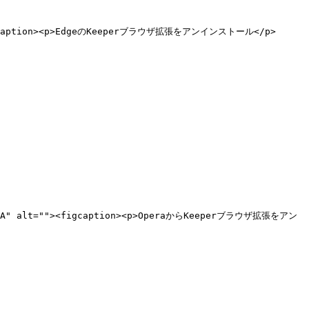
"><figcaption><p>EdgeのKeeperブラウザ拡張をアンインストール</p>
ZH5Q9A" alt=""><figcaption><p>OperaからKeeperブラウザ拡張をアン