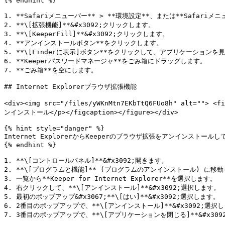
{% endhint %}

1. **Safariメニューバー** > **環境設定**、または**Safariメニ
2. **\[拡張機能]**&#x3092;クリックします。

3. **\[KeeperFill]**&#x3092;クリックします。

4. **アンインストールボタン**をクリックします。

5. **\[Finderに表示]ボタン**をクリックして、アプリケーションを見
6. **Keeperパスワードマネージャ**をごみ箱にドラッグします。

7. **ごみ箱**を空にします。

## Internet Explorerブラウザ拡張機能

<div><img src="/files/yWKnMtn7EKbTtQ6FUo8h" alt=""> 
ンインストール</p></figcaption></figure></div>

{% hint style="danger" %}

Internet ExplorerからKeeperのブラウザ拡張をアンインストー
{% endhint %}

1. **\[コントロールパネル]**&#x3092;開きます。

2. **\[プログラムと機能]** (プログラムのアンインストール) に移動
3. 一覧から**Keeper for Internet Explorer**を選択します。

4. 右クリックして、**\[アンインストール]**&#x3092;選択します。

5. 最初のポップアップ&#x3067;**\[はい]**&#x3092;選択します。

6. 2番目のポップアップで、**\[アンインストール]**&#x3092;選択し
7. 3番目のポップアップで、**\[アプリケーションを閉じる]**&#x309