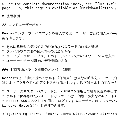
> For the complete documentation index, see [llms.txt](https://docs.keeper.io/llms.txt). Markdown versions of documentation pages are available by appending `.md` to page URLs; this page is available as [Markdown](https://docs.keeper.io/user-guides/jp/use-cases.md).

# 使用事例

## エンドユーザーボルト

Keeperエンタープライズプランを導入すると、ユーザーごとに個人用Keeperボルト (保管庫) がご利用になれます。Keeperは、あらゆる種類のデバイス、プラットフォーム、オペレーティングシステムで動作し、以下の機能を有します。

* あらゆる種類のデバイスでの強力なパスワードの作成と管理
* ファイルやその他の個人情報の安全な保存
* ウェブブラウザ、アプリ、モバイルデバイスでのパスワードの自動入力
* ユーザーやチーム間での機密情報の共有

### ゼロ知識ボルトを組織のメンバーに展開

Keeperのゼロ知識に基づくボルト (保管庫) は複数の暗号化レイヤーで保護されています。ボルトは、ローカルデバイス上のデータの暗号化と復号化に使用されるマスターパスワードによって保護されます。さらに、2要素認証によってクラウドへのアクセスが保護されます。以下はボルトの主なセキュリティ機能の一部となります。

* ユーザーのマスターパスワードは、PBKDF2を使用して暗号化鍵を導出するために使用されます。この暗号化鍵でユーザーのボルトを暗号化および復号化します。
* ボルトに保存されたパスワードとファイルは、個別に強力な256ビットAESキーで保護されます。
* Keeper SSOコネクトを使用してログインするユーザーにはマスターパスワードは不要です。暗号化鍵が所属される組織によって管理されるためです。管理者はボルトへの生体認証ログイン (Face ID/Touch ID、Windows Helloなど) を許可できます。

<figure><img src="/files/nVLGcvVXfSlTqUDN2KBP" alt=""><figcaption><p>Windows Hello Login</p></figcaption></figure>

### 強力なパスワードの生成

ウェブサイトごとにランダムに生成された強力なパスワードを作成することは、データ漏洩、パスワードスタッフィング、パスワードスプレー攻撃から保護するうえで大変重要となります。Keeperのパスワード生成機能と監査機能により、組織全体でパスワードに関するコンプライアンスを徹底できます。

<figure><img src="/files/hTb1j6lEmr2pN9doZHlN" alt=""><figcaption><p>パスワード生成ツール</p></figcaption></figure>

### あらゆるプラットフォームとデバイスを保護

Keeperにより、あらゆるデバイスおよびオペレーティングシステムでパスワードと個人情報が保護されます。Keeper Securityのウェブサイトや主要なアプリストアからも導入していただけます。SCCMの導入やCitrixなどの仮想環境にも完全に対応しています。

#### **Keeper® デスクトップアプリ**

Keeperボルトへの高速かつ安全なアクセスを実現する、Keeperのすべての機能を備えたデスクトップアプリケーションです。

<figure><img src="/files/IbznOrkXp2kkWZzt2ZBh" alt=""><figcaption></figcaption></figure>

#### **KeeperFill®**

KeeperFillブラウザ拡張機能で、ウェブサイトにログイン情報を自動入力します。

<figure><img src="/files/bkvObXmek77qtXSUVHok" alt=""><figcaption></figcaption></figure>

#### **Keeper®モバイルアプリ**

Keeperボルトへの高速かつ安全なアクセスを実現する、Keeperのすべての機能を備えたモバイルアプリケーションです。

<figure><img src="/files/3V36ySzXhslOTC6JDc1u" alt=""><figcaption></figcaption></figure>

### KeeperFill®でウェブサイトのパスワードを自動入力

ウェブブラウザ拡張機能のKeeperFillには自動入力機能が搭載されており、以下のような様々な操作に対応しています。

* ユーザー名とパスワードの入力
* 同じウェブサイト用の複数のパスワードから選択
* ユーザー名、パスワード、2要素認証コードの自動入力
* 入力用ポップアップ、手動クリックによる入力
* 新しいパスワードの入力時にボルトに保存

ブラウザ拡張機能のカスタマイズは、拡張機能の設定メニューから行います。

<figure><img src="/files/03AngLKACMWQ31JcEMJc" alt=""><figcaption></figcaption></figure>

### KeeperFillでパスワードを変更とセキュリティ監視

KeeperFillを使用すると、パスワードを簡単に変更できます。ウェブサイトの「パスワード変更」フォームにアクセスすると、Keeperからパスワード変更のサポートが必要かを尋ねるメッセージが表示されます。サポートを使用する場合は、パスワードを変更してボルト内のレコードも更新するための手順が表示されます。さらに、ボルト内でKeeperのセキュリティ監査機能を使用すると、どのアカウントが脆弱なパスワードを使用しているかが特定されるので、そのようなパスワードをすぐに変更できます。

### アプリ用KeeperFillでネイティブデスクトップアプリケーションに自動入力

アプリ用KeeperFillは、Keeperデスクトップアプリの操作性をさらに向上させる便利なツールです。アプリ用KeeperFillをデスクトップアプリケーションと組み合わせて使用することで、ログイン操作が一層簡単になり、ボルトのレコードへも迅速にアクセスできるようになります。

さらに、アプリ用KeeperFillでは、ホットキーコマンドを使用したネイティブアプリのフォームへの入力機能がご利用になれます。IT管理者がリモートサービスにアクセスしている際に本機能をご利用になれるため、コピーや貼り付けに頼らずに済みます。パスワードをボルトに保存した上でアプリ用KeeperFillを使用すると、アプリケーションのパスワードが平文で無防備なままになることはありませんのでご安心ください。

アプリ用KeeperFillは、MacとPCで、以下のような一般的なネイティブアプリケーションに対応しています。

* Skype、Slack、Evernoteなどの生産性向上アプリ
* カスタムアプリケーションや独自アプリケーション
* リモートデスクトップ、VNC、ターミナルなどのコマンドラインユーティリティ

アプリ用KeeperFillは、Keeperデスクトップアプリ内&#x306E;**\[設定]** > **\[KeeperFill]**&#x304B;ら設定できます。起動すると、コンピュータのメニューバー (Mac OS) やシステムトレイ (Windows) からKeeperアイコン